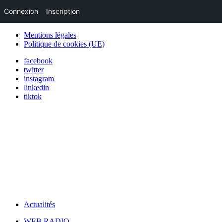
Connexion
Inscription
Mentions légales
Politique de cookies (UE)
facebook
twitter
instagram
linkedin
tiktok
Actualités
WEB RADIO