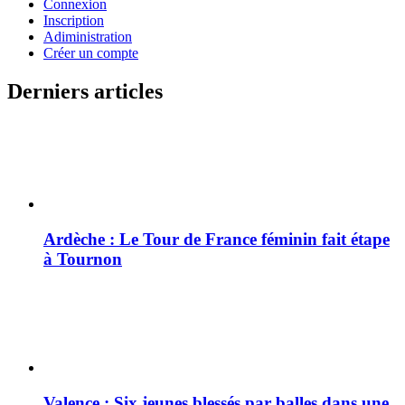
Connexion
Inscription
Adiministration
Créer un compte
Derniers articles
Ardèche : Le Tour de France féminin fait étape
à Tournon
Valence : Six jeunes blessés par balles dans une