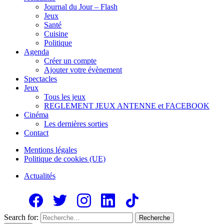
Journal du Jour – Flash
Jeux
Santé
Cuisine
Politique
Agenda
Créer un compte
Ajouter votre évènement
Spectacles
Jeux
Tous les jeux
REGLEMENT JEUX ANTENNE et FACEBOOK
Cinéma
Les dernières sorties
Contact
Mentions légales
Politique de cookies (UE)
Actualités
Search for:
Recherche