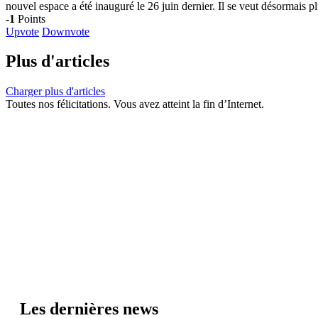
nouvel espace a été inauguré le 26 juin dernier. Il se veut désormais pl
-1
Points
Upvote
Downvote
Plus d'articles
Charger plus d'articles
Toutes nos félicitations. Vous avez atteint la fin d’Internet.
Les dernières news