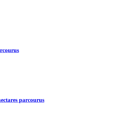
arcourus
 hectares parcourus