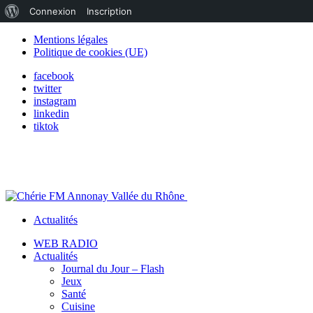
À
Connexion
Inscription
propos
Mentions légales
Politique de cookies (UE)
de
facebook
WordPress
twitter
instagram
linkedin
tiktok
Actualités
WEB RADIO
Actualités
Journal du Jour – Flash
Jeux
Santé
Cuisine