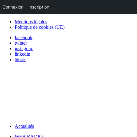
Connexion
Inscription
Mentions légales
Politique de cookies (UE)
facebook
twitter
instagram
linkedin
tiktok
Actualités
WEB RADIO