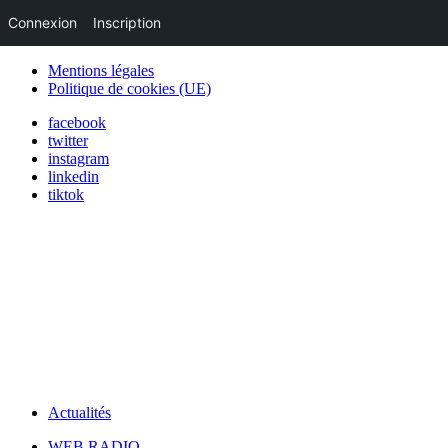
Connexion
Inscription
Mentions légales
Politique de cookies (UE)
facebook
twitter
instagram
linkedin
tiktok
Actualités
WEB RADIO