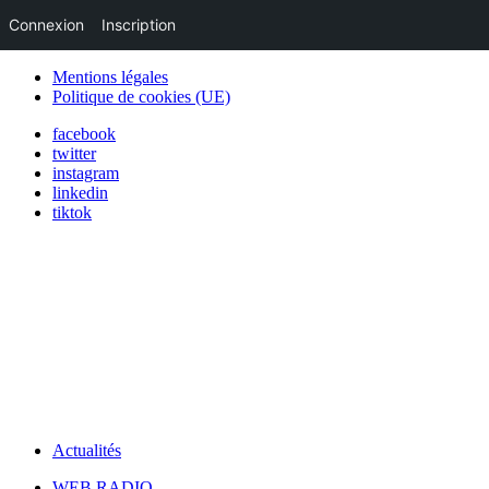
Connexion
Inscription
Mentions légales
Politique de cookies (UE)
facebook
twitter
instagram
linkedin
tiktok
Actualités
WEB RADIO