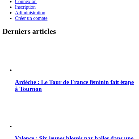
Connexion
Inscription
Adiministration
Créer un compte
Derniers articles
Ardèche : Le Tour de France féminin fait étape
à Tournon
Valence : Six jeunes blessés par balles dans une