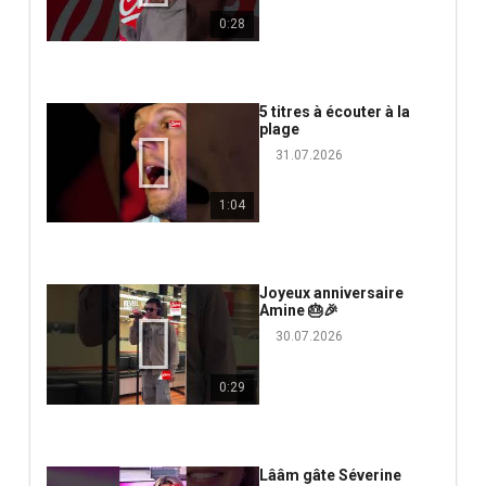
0:28
5 titres à écouter à la
plage
31.07.2026
1:04
Joyeux anniversaire
Amine 🎂🎉
30.07.2026
0:29
Lââm gâte Séverine