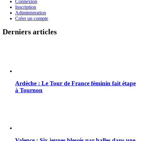
Connexion
Inscription
Adiministration
Créer un compte
Derniers articles
Ardèche : Le Tour de France féminin fait étape
à Tournon
Valence : Six jeunes blessés par balles dans une