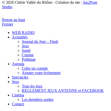
© 2026 Chérie Vallée du Rhône - Création du site :
Jus2Pom
Studio
.
Retour au haut
Fermer
WEB RADIO
Actualités
Journal du Jour – Flash
Jeux
Santé
Cuisine
Politique
Agenda
Créer un compte
Ajouter votre évènement
Spectacles
Jeux
Tous les jeux
REGLEMENT JEUX ANTENNE et FACEBOOK
Cinéma
Les dernières sorties
Contact