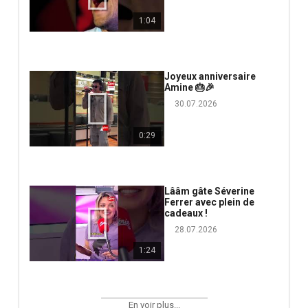
1:04
Joyeux anniversaire
Amine 🎂🎉
30.07.2026
0:29
Lââm gâte Séverine
Ferrer avec plein de
cadeaux !
28.07.2026
1:24
En voir plus...