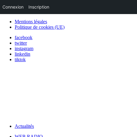
Connexion
Inscription
Mentions légales
Politique de cookies (UE)
facebook
twitter
instagram
linkedin
tiktok
Actualités
WEB RADIO