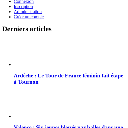
Connexion
Inscription
Adiministration
Créer un compte
Derniers articles
Ardèche : Le Tour de France féminin fait étape
à Tournon
Valence : Six jeunes blessés par balles dans une