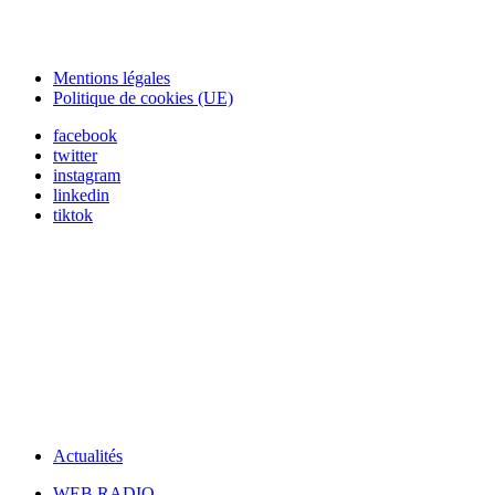
Mentions légales
Politique de cookies (UE)
facebook
twitter
instagram
linkedin
tiktok
Actualités
WEB RADIO