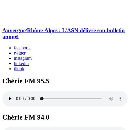
Auvergne/Rhône-Alpes : L’ASN délivre son bulletin
annuel
facebook
twitter
instagram
linkedin
tiktok
Chérie FM 95.5
Chérie FM 94.0