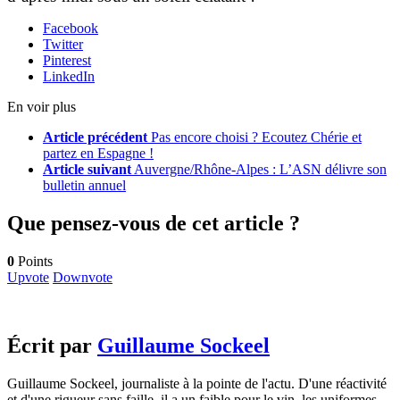
Facebook
Twitter
Pinterest
LinkedIn
En voir plus
Article précédent
Pas encore choisi ? Ecoutez Chérie et
partez en Espagne !
Article suivant
Auvergne/Rhône-Alpes : L’ASN délivre son
bulletin annuel
Que pensez-vous de cet article ?
0
Points
Upvote
Downvote
Écrit par
Guillaume Sockeel
Guillaume Sockeel, journaliste à la pointe de l'actu. D'une réactivité
et d'une rigueur sans faille, il a un faible pour le vin, les uniformes...