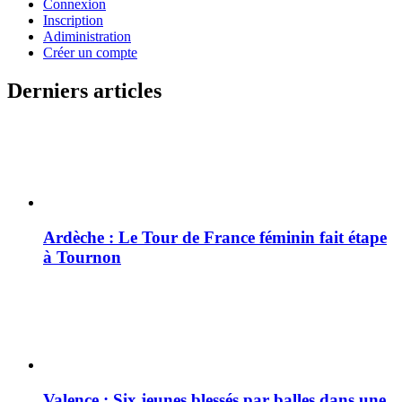
Connexion
Inscription
Adiministration
Créer un compte
Derniers articles
Ardèche : Le Tour de France féminin fait étape
à Tournon
Valence : Six jeunes blessés par balles dans une