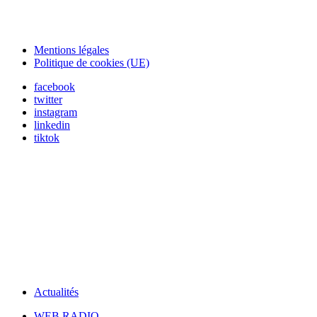
Mentions légales
Politique de cookies (UE)
facebook
twitter
instagram
linkedin
tiktok
Actualités
WEB RADIO