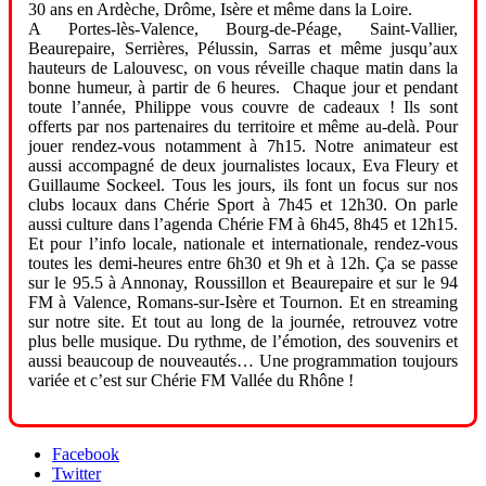
30 ans en Ardèche, Drôme, Isère et même dans la Loire.
A Portes-lès-Valence, Bourg-de-Péage, Saint-Vallier,
Beaurepaire, Serrières, Pélussin, Sarras et même jusqu’aux
hauteurs de Lalouvesc, on vous réveille chaque matin dans la
bonne humeur, à partir de 6 heures. Chaque jour et pendant
toute l’année, Philippe vous couvre de cadeaux ! Ils sont
offerts par nos partenaires du territoire et même au-delà. Pour
jouer rendez-vous notamment à 7h15. Notre animateur est
aussi accompagné de deux journalistes locaux, Eva Fleury et
Guillaume Sockeel. Tous les jours, ils font un focus sur nos
clubs locaux dans Chérie Sport à 7h45 et 12h30. On parle
aussi culture dans l’agenda Chérie FM à 6h45, 8h45 et 12h15.
Et pour l’info locale, nationale et internationale, rendez-vous
toutes les demi-heures entre 6h30 et 9h et à 12h. Ça se passe
sur le 95.5 à Annonay, Roussillon et Beaurepaire et sur le 94
FM à Valence, Romans-sur-Isère et Tournon. Et en streaming
sur notre site. Et tout au long de la journée, retrouvez votre
plus belle musique. Du rythme, de l’émotion, des souvenirs et
aussi beaucoup de nouveautés… Une programmation toujours
variée et c’est sur Chérie FM Vallée du Rhône !
Facebook
Twitter