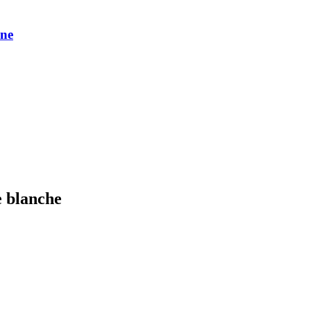
une
e blanche