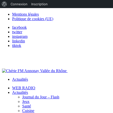
À
Connexion
Inscription
propos
Mentions légales
Politique de cookies (UE)
de
facebook
WordPress
twitter
instagram
linkedin
tiktok
Actualités
WEB RADIO
Actualités
Journal du Jour – Flash
Jeux
Santé
Cuisine