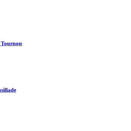
à Tournon
usillade