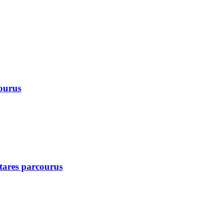
courus
ctares parcourus