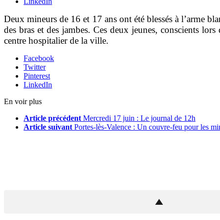
LinkedIn
Deux mineurs de 16 et 17 ans ont été blessés à l’arme bla
des bras et des jambes. Ces deux jeunes, conscients lors d
centre hospitalier de la ville.
Facebook
Twitter
Pinterest
LinkedIn
En voir plus
Article précédent
Mercredi 17 juin : Le journal de 12h
Article suivant
Portes-lès-Valence : Un couvre-feu pour les mi