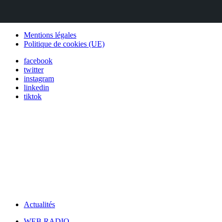
Mentions légales
Politique de cookies (UE)
facebook
twitter
instagram
linkedin
tiktok
Actualités
WEB RADIO