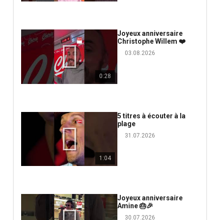
Joyeux anniversaire
Christophe Willem ❤️
03.08.2026
0:28
5 titres à écouter à la
plage
31.07.2026
1:04
Joyeux anniversaire
Amine 🎂🎉
30.07.2026