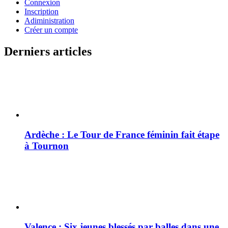
Connexion
Inscription
Adiministration
Créer un compte
Derniers articles
Ardèche : Le Tour de France féminin fait étape
à Tournon
Valence : Six jeunes blessés par balles dans une