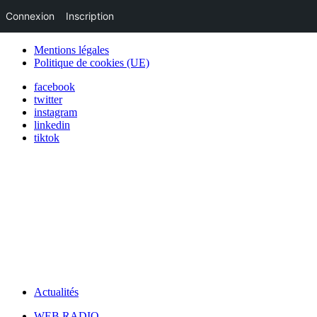
Connexion
Inscription
Mentions légales
Politique de cookies (UE)
facebook
twitter
instagram
linkedin
tiktok
Actualités
WEB RADIO