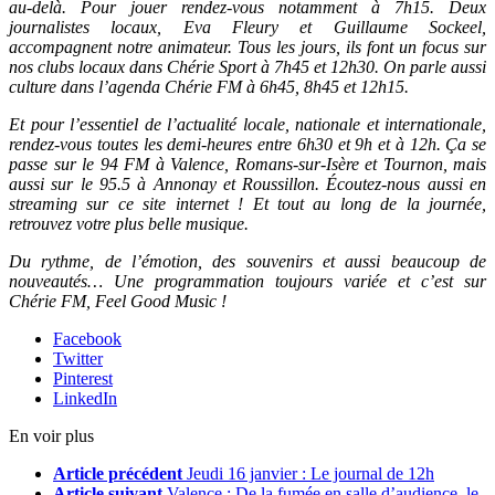
au-delà. Pour jouer rendez-vous notamment à 7h15. Deux
journalistes locaux, Eva Fleury et Guillaume Sockeel,
accompagnent notre animateur. Tous les jours, ils font un focus sur
nos clubs locaux dans Chérie Sport à 7h45 et 12h30. On parle aussi
culture dans l’agenda Chérie FM à 6h45, 8h45 et 12h15.
Et pour l’essentiel de l’actualité locale, nationale et internationale,
rendez-vous toutes les demi-heures entre 6h30 et 9h et à 12h. Ça se
passe sur le 94 FM à Valence, Romans-sur-Isère et Tournon, mais
aussi sur le 95.5 à Annonay et Roussillon. Écoutez-nous aussi en
streaming sur ce site internet ! Et tout au long de la journée,
retrouvez votre plus belle musique.
Du rythme, de l’émotion, des souvenirs et aussi beaucoup de
nouveautés… Une programmation toujours variée et c’est sur
Chérie FM, Feel Good Music !
Facebook
Twitter
Pinterest
LinkedIn
En voir plus
Article précédent
Jeudi 16 janvier : Le journal de 12h
Article suivant
Valence : De la fumée en salle d’audience, le