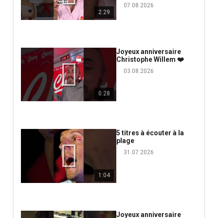
07.08.2026
2:29
Joyeux anniversaire
Christophe Willem ❤️
03.08.2026
0:28
5 titres à écouter à la
plage
31.07.2026
1:04
Joyeux anniversaire