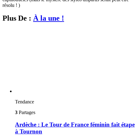
résolu ! )
Plus De :
À la une !
Tendance
3
Partages
Ardèche : Le Tour de France féminin fait étape
à Tournon