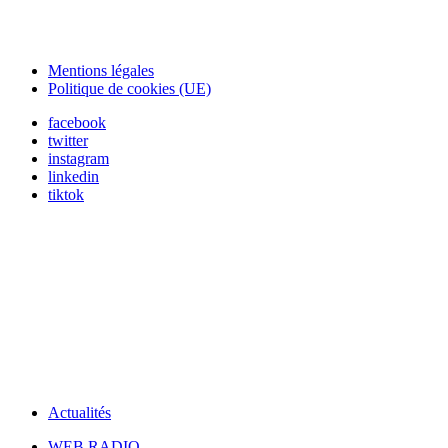
Mentions légales
Politique de cookies (UE)
facebook
twitter
instagram
linkedin
tiktok
Actualités
WEB RADIO