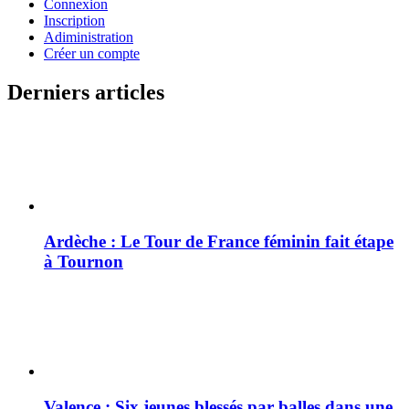
Connexion
Inscription
Adiministration
Créer un compte
Derniers articles
Ardèche : Le Tour de France féminin fait étape
à Tournon
Valence : Six jeunes blessés par balles dans une