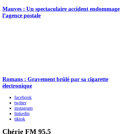
Mauves : Un spectaculaire accident endommage
l’agence postale
Romans : Gravement brûlé par sa cigarette
électronique
facebook
twitter
instagram
linkedin
tiktok
Chérie FM 95.5