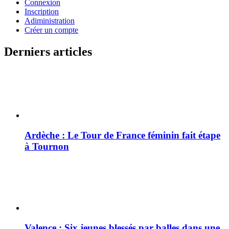
Connexion
Inscription
Adiministration
Créer un compte
Derniers articles
Ardèche : Le Tour de France féminin fait étape
à Tournon
Valence : Six jeunes blessés par balles dans une