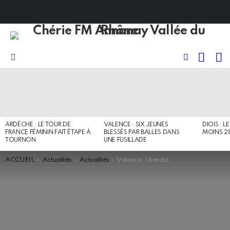
RECHE
I
FOLLOW
Menu
US
DERNIERS
ARTICLES
ARDÈCHE : LE TOUR DE
VALENCE : SIX JEUNES
DIOIS : L
FRANCE FÉMININ FAIT ÉTAPE À
BLESSÉS PAR BALLES DANS
MOINS 2
TOURNON
UNE FUSILLADE
You are here:
ACCUEIL
Actualités
Actualités
Valence : Une dame de 79 ans grièvement blessée sur la Lacra