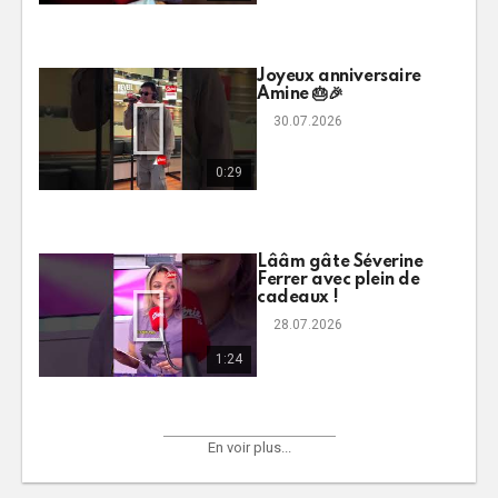
Joyeux anniversaire
Amine 🎂🎉
30.07.2026
0:29
Lââm gâte Séverine
Ferrer avec plein de
cadeaux !
28.07.2026
1:24
En voir plus...