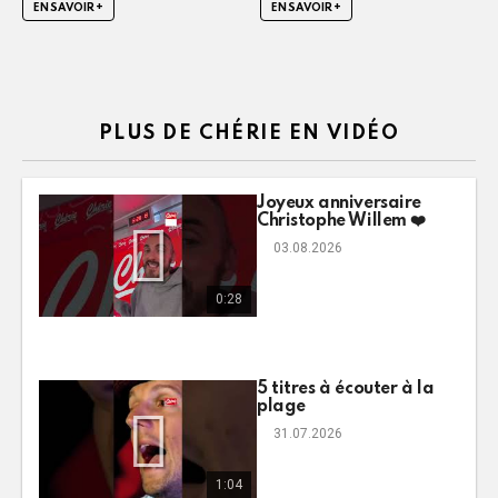
EN SAVOIR +
EN SAVOIR +
PLUS DE CHÉRIE EN VIDÉO
Joyeux anniversaire
Christophe Willem ❤️
03.08.2026
0:28
5 titres à écouter à la
plage
31.07.2026
1:04