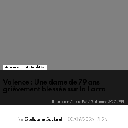
À la une !
Actualités
Valence : Une dame de 79 ans
grièvement blessée sur la Lacra
Illustration Chérie FM / Guillaume SOCKEEL
Par
Guillaume Sockeel
03/09/2025, 21:25