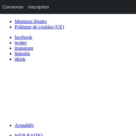
Connexion
Inscription
Mentions légales
Politique de cookies (UE)
facebook
twitter
instagram
linkedin
tiktok
Actualités
WEB RADIO