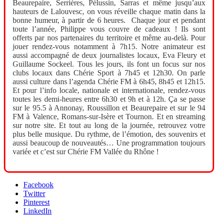
Beaurepaire, Serrières, Pélussin, Sarras et même jusqu’aux
hauteurs de Lalouvesc, on vous réveille chaque matin dans la
bonne humeur, à partir de 6 heures. Chaque jour et pendant
toute l’année, Philippe vous couvre de cadeaux ! Ils sont
offerts par nos partenaires du territoire et même au-delà. Pour
jouer rendez-vous notamment à 7h15. Notre animateur est
aussi accompagné de deux journalistes locaux, Eva Fleury et
Guillaume Sockeel. Tous les jours, ils font un focus sur nos
clubs locaux dans Chérie Sport à 7h45 et 12h30. On parle
aussi culture dans l’agenda Chérie FM à 6h45, 8h45 et 12h15.
Et pour l’info locale, nationale et internationale, rendez-vous
toutes les demi-heures entre 6h30 et 9h et à 12h. Ça se passe
sur le 95.5 à Annonay, Roussillon et Beaurepaire et sur le 94
FM à Valence, Romans-sur-Isère et Tournon. Et en streaming
sur notre site. Et tout au long de la journée, retrouvez votre
plus belle musique. Du rythme, de l’émotion, des souvenirs et
aussi beaucoup de nouveautés… Une programmation toujours
variée et c’est sur Chérie FM Vallée du Rhône !
Facebook
Twitter
Pinterest
LinkedIn