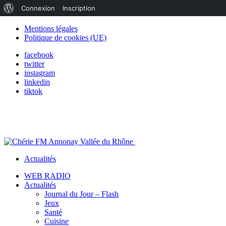
À
Connexion
Inscription
propos
Mentions légales
Politique de cookies (UE)
de
facebook
WordPress
twitter
instagram
linkedin
tiktok
Actualités
WEB RADIO
Actualités
Journal du Jour – Flash
Jeux
Santé
Cuisine