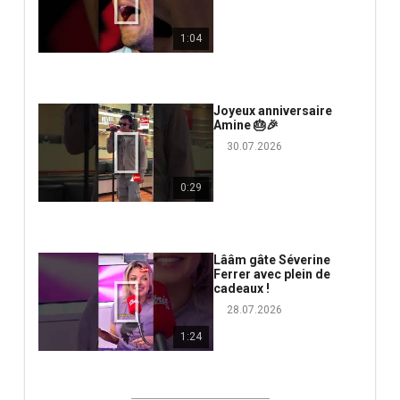
1:04
Joyeux anniversaire
Amine 🎂🎉
30.07.2026
0:29
Lââm gâte Séverine
Ferrer avec plein de
cadeaux !
28.07.2026
1:24