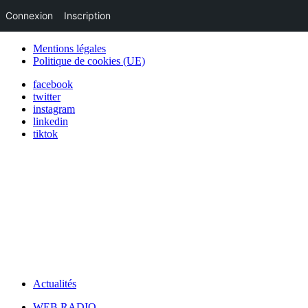
Connexion
Inscription
Mentions légales
Politique de cookies (UE)
facebook
twitter
instagram
linkedin
tiktok
Actualités
WEB RADIO