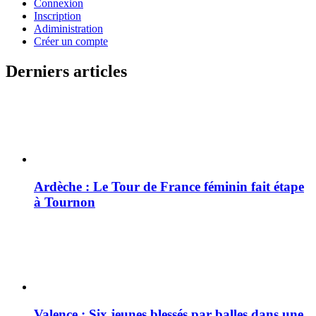
Connexion
Inscription
Adiministration
Créer un compte
Derniers articles
Ardèche : Le Tour de France féminin fait étape
à Tournon
Valence : Six jeunes blessés par balles dans une