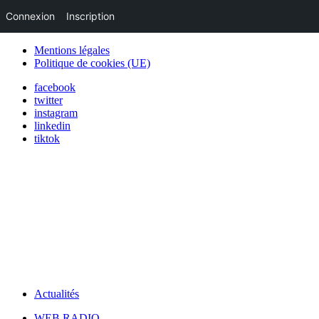
Connexion
Inscription
Mentions légales
Politique de cookies (UE)
facebook
twitter
instagram
linkedin
tiktok
Actualités
WEB RADIO