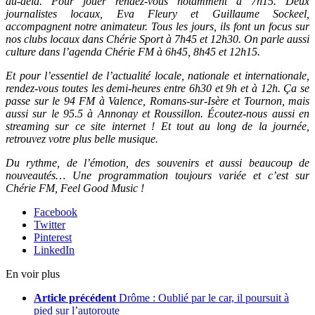
au-delà. Pour jouer rendez-vous notamment à 7h15. Deux
journalistes locaux, Eva Fleury et Guillaume Sockeel,
accompagnent notre animateur. Tous les jours, ils font un focus sur
nos clubs locaux dans Chérie Sport à 7h45 et 12h30. On parle aussi
culture dans l’agenda Chérie FM à 6h45, 8h45 et 12h15.
Et pour l’essentiel de l’actualité locale, nationale et internationale,
rendez-vous toutes les demi-heures entre 6h30 et 9h et à 12h. Ça se
passe sur le 94 FM à Valence, Romans-sur-Isère et Tournon, mais
aussi sur le 95.5 à Annonay et Roussillon. Écoutez-nous aussi en
streaming sur ce site internet ! Et tout au long de la journée,
retrouvez votre plus belle musique.
Du rythme, de l’émotion, des souvenirs et aussi beaucoup de
nouveautés… Une programmation toujours variée et c’est sur
Chérie FM, Feel Good Music !
Facebook
Twitter
Pinterest
LinkedIn
En voir plus
Article précédent
Drôme : Oublié par le car, il poursuit à
pied sur l’autoroute