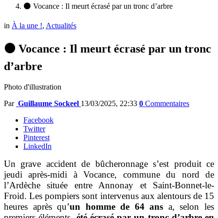
⚫ Vocance : Il meurt écrasé par un tronc d’arbre
in
À la une !
,
Actualités
⚫ Vocance : Il meurt écrasé par un tronc
d’arbre
Photo d'illustration
Par
Guillaume Sockeel
13/03/2025, 22:33
0
Commentaires
Facebook
Twitter
Pinterest
LinkedIn
Un grave accident de bûcheronnage s’est produit ce
jeudi après-midi à Vocance, commune du nord de
l’Ardèche située entre Annonay et Saint-Bonnet-le-
Froid. Les pompiers sont intervenus aux alentours de 15
heures après qu’
un homme de 64 ans
a, selon les
premiers élémen
ts,
été écrasé par un tronc d’arbre en