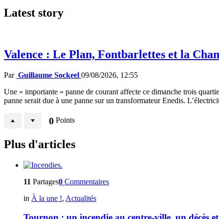
Latest
story
Valence : Le Plan, Fontbarlettes et la Cha
Par
Guillaume Sockeel
09/08/2026, 12:55
Une « importante » panne de courant affecte ce dimanche trois quartier
panne serait due à une panne sur un transformateur Enedis. L’électricit
0
Points
Plus d'articles
11
Partages
0
Commentaires
in
À la une !
,
Actualités
Tournon : un incendie au centre-ville, un décès et