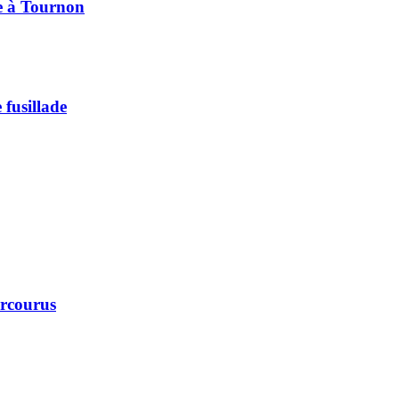
pe à Tournon
 fusillade
arcourus