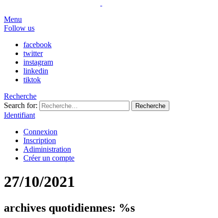
Menu
Follow us
facebook
twitter
instagram
linkedin
tiktok
Recherche
Search for:
Recherche
Identifiant
Connexion
Inscription
Adiministration
Créer un compte
27/10/2021
archives quotidiennes: %s