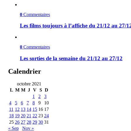
0
Commentaires
Les films toujours à l’affiche du 21/12 au 27/1
0
Commentaires
Les sorties de la semaine du 21/12 au 27/12
Calendrier
octobre 2021
L
M
M
J
V
S
D
1
2
3
4
5
6
7
8
9
10
11
12
13
14
15
16
17
18
19
20
21
22
23
24
25
26
27
28
29
30
31
« Sep
Nov »