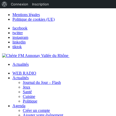
À
Connexion
Inscription
propos
Mentions légales
Politique de cookies (UE)
de
facebook
WordPress
twitter
instagram
linkedin
tiktok
Actualités
WEB RADIO
Actualités
Journal du Jour – Flash
Jeux
Santé
Cuisine
Politique
Agenda
Créer un compte
Ajouter votre évènement