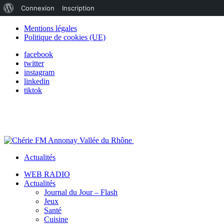
À
Connexion
Inscription
propos
Mentions légales
Politique de cookies (UE)
de
facebook
WordPress
twitter
instagram
linkedin
tiktok
Actualités
WEB RADIO
Actualités
Journal du Jour – Flash
Jeux
Santé
Cuisine