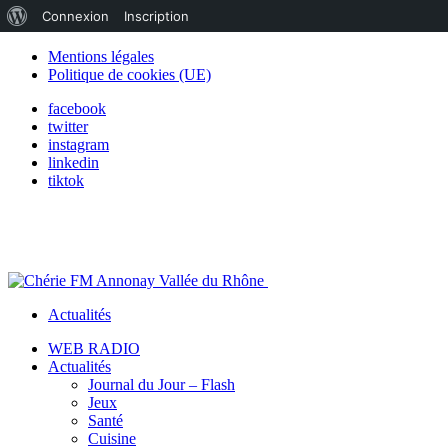
À
Connexion
Inscription
propos
Mentions légales
Politique de cookies (UE)
de
facebook
WordPress
twitter
instagram
linkedin
tiktok
Actualités
WEB RADIO
Actualités
Journal du Jour – Flash
Jeux
Santé
Cuisine