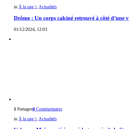
in
À la une !
,
Actualités
Drôme : Un corps calciné retrouvé à côté d’une v
01/12/2024, 12:03
1
Partages
0
Commentaires
in
À la une !
,
Actualités