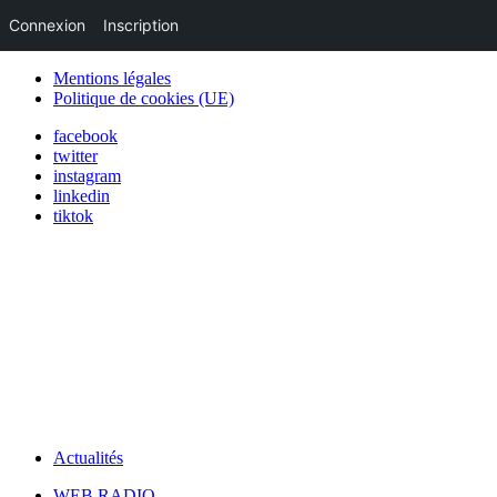
Connexion
Inscription
Mentions légales
Politique de cookies (UE)
facebook
twitter
instagram
linkedin
tiktok
Actualités
WEB RADIO