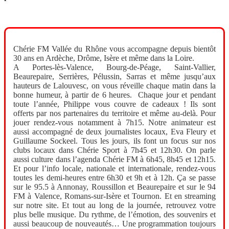
Chérie FM Vallée du Rhône vous accompagne depuis bientôt
30 ans en Ardèche, Drôme, Isère et même dans la Loire.
A Portes-lès-Valence, Bourg-de-Péage, Saint-Vallier,
Beaurepaire, Serrières, Pélussin, Sarras et même jusqu’aux
hauteurs de Lalouvesc, on vous réveille chaque matin dans la
bonne humeur, à partir de 6 heures. Chaque jour et pendant
toute l’année, Philippe vous couvre de cadeaux ! Ils sont
offerts par nos partenaires du territoire et même au-delà. Pour
jouer rendez-vous notamment à 7h15. Notre animateur est
aussi accompagné de deux journalistes locaux, Eva Fleury et
Guillaume Sockeel. Tous les jours, ils font un focus sur nos
clubs locaux dans Chérie Sport à 7h45 et 12h30. On parle
aussi culture dans l’agenda Chérie FM à 6h45, 8h45 et 12h15.
Et pour l’info locale, nationale et internationale, rendez-vous
toutes les demi-heures entre 6h30 et 9h et à 12h. Ça se passe
sur le 95.5 à Annonay, Roussillon et Beaurepaire et sur le 94
FM à Valence, Romans-sur-Isère et Tournon. Et en streaming
sur notre site. Et tout au long de la journée, retrouvez votre
plus belle musique. Du rythme, de l’émotion, des souvenirs et
aussi beaucoup de nouveautés… Une programmation toujours