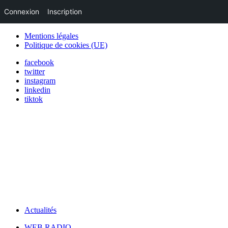
Connexion
Inscription
Mentions légales
Politique de cookies (UE)
facebook
twitter
instagram
linkedin
tiktok
Actualités
WEB RADIO