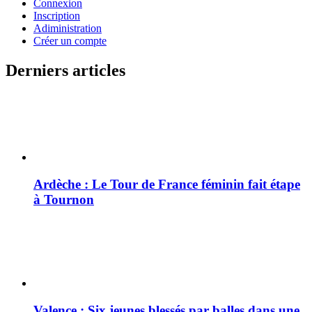
Connexion
Inscription
Adiministration
Créer un compte
Derniers articles
Ardèche : Le Tour de France féminin fait étape
à Tournon
Valence : Six jeunes blessés par balles dans une