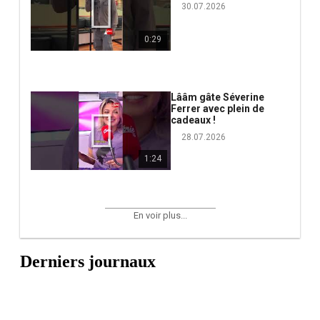
30.07.2026
0:29
Lââm gâte Séverine
Ferrer avec plein de
cadeaux !
28.07.2026
1:24
En voir plus...
Derniers journaux