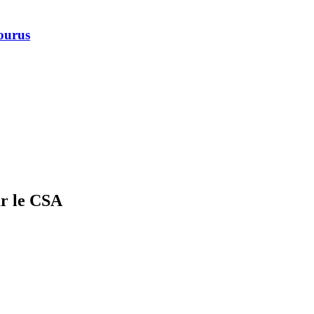
courus
ur le CSA