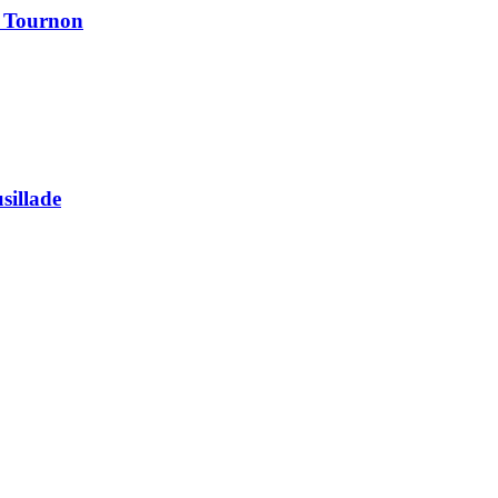
à Tournon
usillade