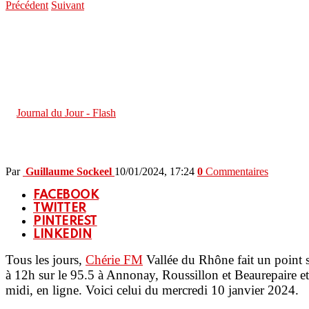
Précédent
Suivant
You are here:
ACCUEIL
Actualités
Journal du Jour - Flash
Mercredi 10 janvier : Le journal de 12h
in
Journal du Jour - Flash
Mercredi 10 janvier : Le journal de 12h
Par
Guillaume Sockeel
10/01/2024, 17:24
0
Commentaires
FACEBOOK
TWITTER
PINTEREST
LINKEDIN
Tous les jours,
Chérie FM
Vallée du Rhône fait un point su
à 12h sur le 95.5 à Annonay, Roussillon et Beaurepaire e
midi, en ligne. Voici celui du mercredi 10 janvier 2024.