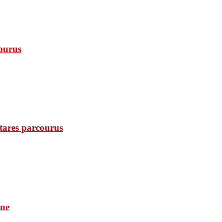
courus
ctares parcourus
une