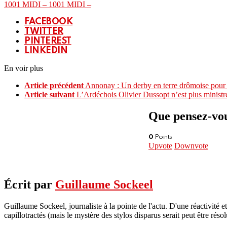
1001 MIDI – 1001 MIDI –
FACEBOOK
TWITTER
PINTEREST
LINKEDIN
En voir plus
Article précédent
Annonay : Un derby en terre drômoise pou
Article suivant
L’Ardéchois Olivier Dussopt n’est plus ministr
Que pensez-vous
0
Points
Upvote
Downvote
Écrit par
Guillaume Sockeel
Guillaume Sockeel, journaliste à la pointe de l'actu. D'une réactivité et
capillotractés (mais le mystère des stylos disparus serait peut être résol