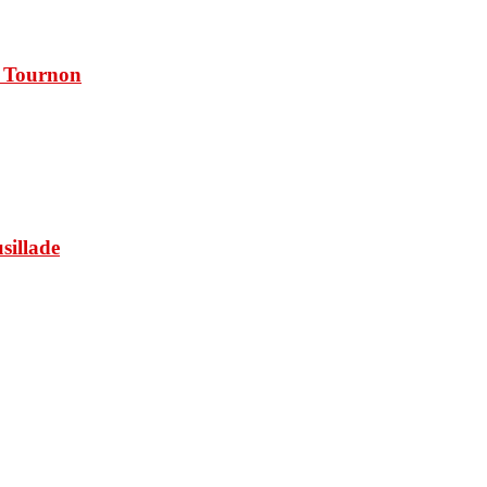
à Tournon
usillade