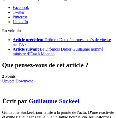
Facebook
Twitter
Pinterest
LinkedIn
En voir plus
Article précédent
Drôme : Deux énormes excès de vitesse
sur l’A7
Article suivant
Le Drômois Didier Guillaume nommé
ministre d’État à Monaco
Que pensez-vous de cet article ?
2
Points
Upvote
Downvote
Écrit par
Guillaume Sockeel
Guillaume Sockeel, journaliste à la pointe de l'actu. D'une réactivité
et d'une rigueur sans faille, il a un faible pour le vin, les uniformes...