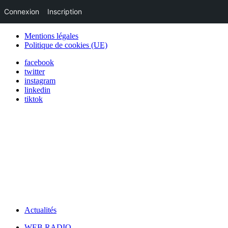
Connexion
Inscription
Mentions légales
Politique de cookies (UE)
facebook
twitter
instagram
linkedin
tiktok
Actualités
WEB RADIO