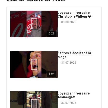
Joyeux anniversaire
Christophe Willem ❤️
03.08.2026
0:28
5 titres à écouter à la
plage
31.07.2026
1:04
Joyeux anniversaire
Amine 🎂🎉
30.07.2026