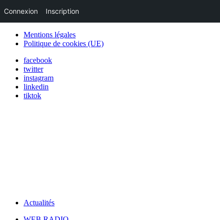
Connexion
Inscription
Mentions légales
Politique de cookies (UE)
facebook
twitter
instagram
linkedin
tiktok
Actualités
WEB RADIO