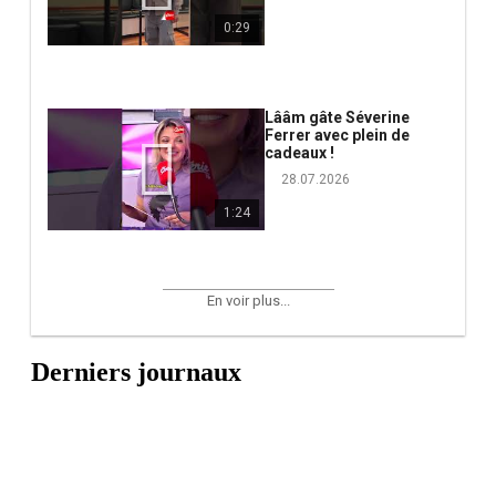
0:29
Lââm gâte Séverine
Ferrer avec plein de
cadeaux !
28.07.2026
1:24
En voir plus...
Derniers journaux