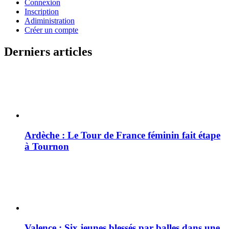
Connexion
Inscription
Adiministration
Créer un compte
Derniers articles
Ardèche : Le Tour de France féminin fait étape
à Tournon
Valence : Six jeunes blessés par balles dans une