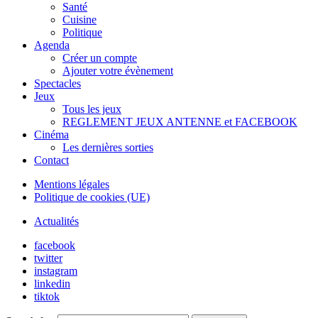
Santé
Cuisine
Politique
Agenda
Créer un compte
Ajouter votre évènement
Spectacles
Jeux
Tous les jeux
REGLEMENT JEUX ANTENNE et FACEBOOK
Cinéma
Les dernières sorties
Contact
Mentions légales
Politique de cookies (UE)
Actualités
facebook
twitter
instagram
linkedin
tiktok