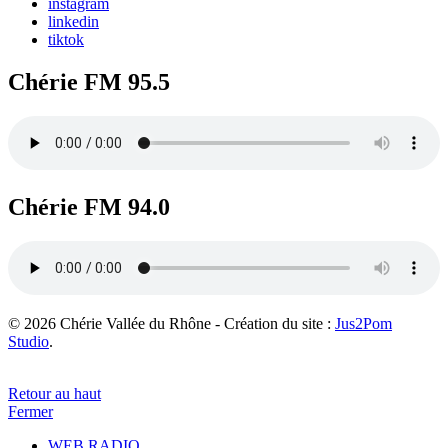
instagram
linkedin
tiktok
Chérie FM 95.5
Chérie FM 94.0
© 2026 Chérie Vallée du Rhône - Création du site :
Jus2Pom
Studio
.
Retour au haut
Fermer
WEB RADIO