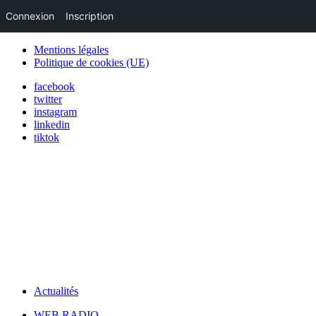
Connexion
Inscription
Mentions légales
Politique de cookies (UE)
facebook
twitter
instagram
linkedin
tiktok
Actualités
WEB RADIO