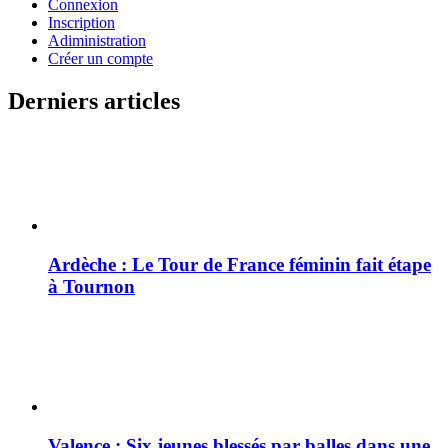
Connexion
Inscription
Adiministration
Créer un compte
Derniers articles
Ardèche : Le Tour de France féminin fait étape
à Tournon
Valence : Six jeunes blessés par balles dans une