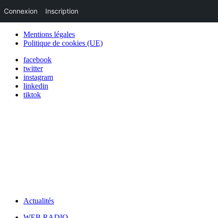
Connexion
Inscription
Mentions légales
Politique de cookies (UE)
facebook
twitter
instagram
linkedin
tiktok
Actualités
WEB RADIO