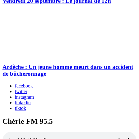
Vendredi 20 septembre : Le journal de 12h
Ardèche : Un jeune homme meurt dans un accident
de bûcheronnage
facebook
twitter
instagram
linkedin
tiktok
Chérie FM 95.5