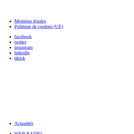
Mentions légales
Politique de cookies (UE)
facebook
twitter
instagram
linkedin
tiktok
Actualités
WEB RADIO