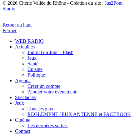
© 2026 Chérie Vallée du Rhône - Création du site :
Jus2Pom
Studio
.
Retour au haut
Fermer
WEB RADIO
Actualités
Journal du Jour – Flash
Jeux
Santé
Cuisine
Politique
Agenda
Créer un compte
Ajouter votre évènement
Spectacles
Jeux
Tous les jeux
REGLEMENT JEUX ANTENNE et FACEBOOK
Cinéma
Les dernières sorties
Contact