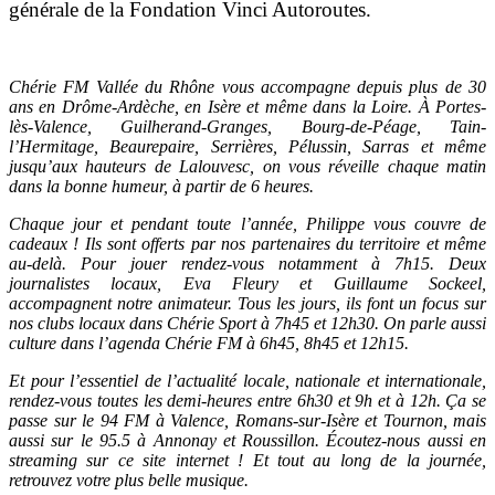
générale de la Fondation Vinci Autoroutes.
Chérie FM Vallée du Rhône vous accompagne depuis plus de 30
ans en Drôme-Ardèche, en Isère et même dans la Loire. À Portes-
lès-Valence, Guilherand-Granges, Bourg-de-Péage, Tain-
l’Hermitage, Beaurepaire, Serrières, Pélussin, Sarras et même
jusqu’aux hauteurs de Lalouvesc, on vous réveille chaque matin
dans la bonne humeur, à partir de 6 heures.
Chaque jour et pendant toute l’année, Philippe vous couvre de
cadeaux ! Ils sont offerts par nos partenaires du territoire et même
au-delà. Pour jouer rendez-vous notamment à 7h15. Deux
journalistes locaux, Eva Fleury et Guillaume Sockeel,
accompagnent notre animateur. Tous les jours, ils font un focus sur
nos clubs locaux dans Chérie Sport à 7h45 et 12h30. On parle aussi
culture dans l’agenda Chérie FM à 6h45, 8h45 et 12h15.
Et pour l’essentiel de l’actualité locale, nationale et internationale,
rendez-vous toutes les demi-heures entre 6h30 et 9h et à 12h. Ça se
passe sur le 94 FM à Valence, Romans-sur-Isère et Tournon, mais
aussi sur le 95.5 à Annonay et Roussillon. Écoutez-nous aussi en
streaming sur ce site internet ! Et tout au long de la journée,
retrouvez votre plus belle musique.