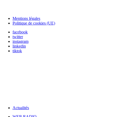
Mentions légales
Politique de cookies (UE)
facebook
twitter
instagram
linkedin
tiktok
Actualités
WEB RADIO