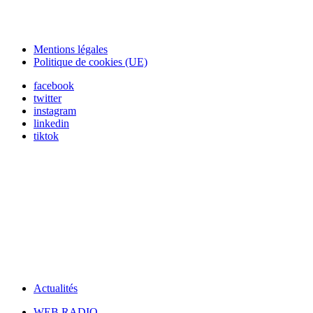
Mentions légales
Politique de cookies (UE)
facebook
twitter
instagram
linkedin
tiktok
Actualités
WEB RADIO