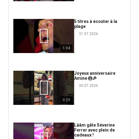
5 titres à écouter à la
plage
31.07.2026
1:04
Joyeux anniversaire
Amine 🎂🎉
30.07.2026
0:29
Lââm gâte Séverine
Ferrer avec plein de
cadeaux !