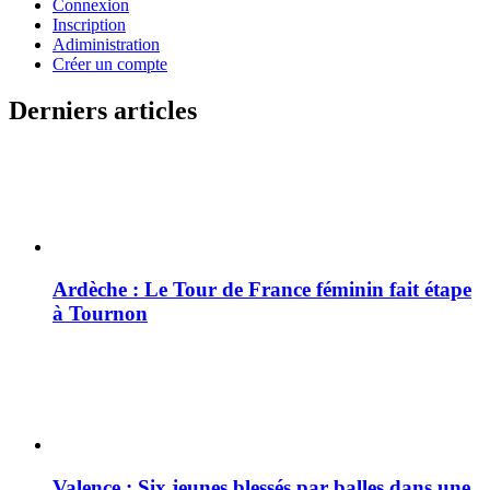
Connexion
Inscription
Adiministration
Créer un compte
Derniers articles
Ardèche : Le Tour de France féminin fait étape
à Tournon
Valence : Six jeunes blessés par balles dans une