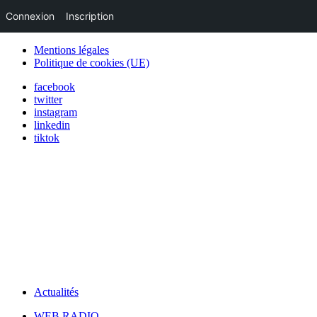
Connexion
Inscription
Mentions légales
Politique de cookies (UE)
facebook
twitter
instagram
linkedin
tiktok
Actualités
WEB RADIO