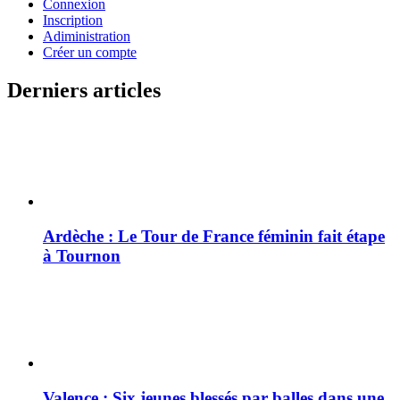
Connexion
Inscription
Adiministration
Créer un compte
Derniers articles
Ardèche : Le Tour de France féminin fait étape
à Tournon
Valence : Six jeunes blessés par balles dans une