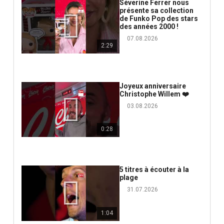
Séverine Ferrer nous
présente sa collection
de Funko Pop des stars
des années 2000 !
07.08.2026
2:29
Joyeux anniversaire
Christophe Willem ❤️
03.08.2026
0:28
5 titres à écouter à la
plage
31.07.2026
1:04