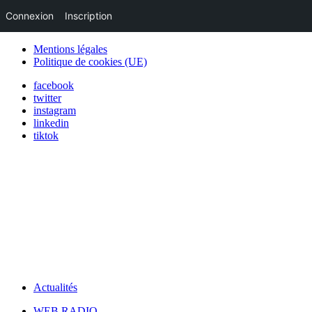
Connexion
Inscription
Mentions légales
Politique de cookies (UE)
facebook
twitter
instagram
linkedin
tiktok
Actualités
WEB RADIO