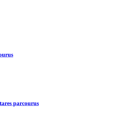
courus
ctares parcourus