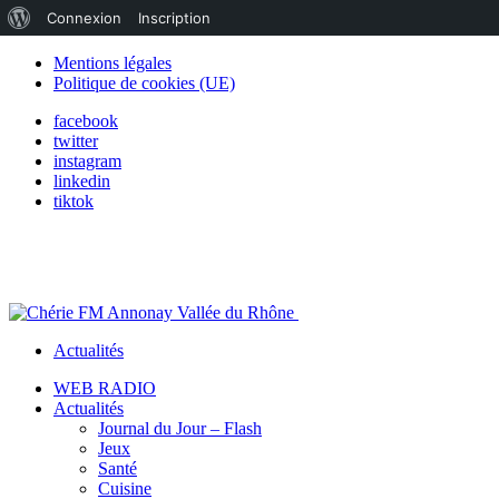
À
Connexion
Inscription
propos
Mentions légales
Politique de cookies (UE)
de
facebook
WordPress
twitter
instagram
linkedin
tiktok
Actualités
WEB RADIO
Actualités
Journal du Jour – Flash
Jeux
Santé
Cuisine