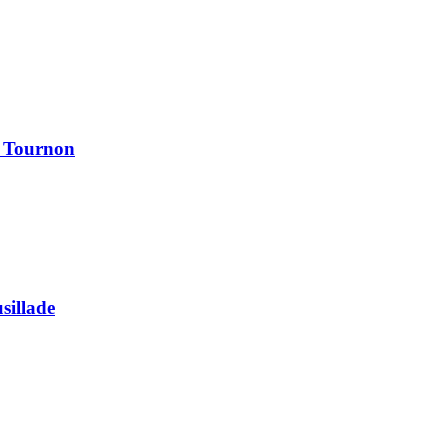
à Tournon
usillade