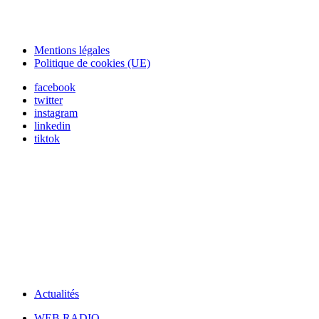
Mentions légales
Politique de cookies (UE)
facebook
twitter
instagram
linkedin
tiktok
Actualités
WEB RADIO