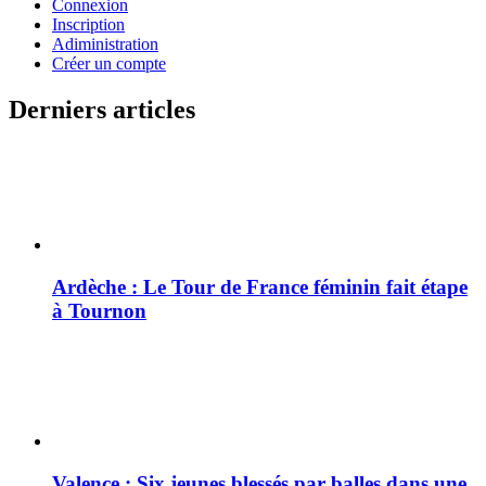
Connexion
Inscription
Adiministration
Créer un compte
Derniers articles
Ardèche : Le Tour de France féminin fait étape
à Tournon
Valence : Six jeunes blessés par balles dans une