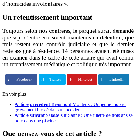
d’homicides involontaires ».
Un retentissement important
Toujours selon nos confrères, le parquet aurait demandé
que sept d’entre eux soient maintenus en détention, que
trois restent sous contrôle judiciaire et que le dernier
reste assigné à résidence.
14 personnes avaient été mises
en examen dans le cadre de cette affaire qui avait connu
un retentissement médiatique et politique très important.
Facebook
Twitter
Pinterest
LinkedIn
En voir plus
Article précédent
Beaumont-Monteux : Un jeune motard
grièvement blessé dans un accident
Article suivant
Salaise-sur-Sanne : Une fillette de trois ans se
noie dans une piscine
Que pensez-vous de cet article ?