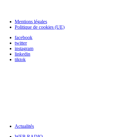
Mentions légales
Politique de cookies (UE)
facebook
twitter
instagram
linkedin
tiktok
Actualités
WEB RADIO