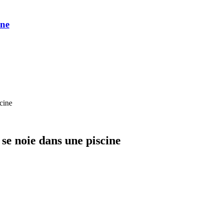
une
scine
s se noie dans une piscine