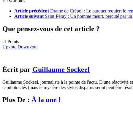
En voir plus
Article précédent
Drame de Crépol : Le parquet requiert le ren
Article suivant
Saint-Péray : Un homme meurt, percuté par un 
Que pensez-vous de cet article ?
-1
Points
Upvote
Downvote
Écrit par
Guillaume Sockeel
Guillaume Sockeel, journaliste à la pointe de l'actu. D'une réactivité et
capillotractés (mais le mystère des stylos disparus serait peut être résol
Plus De :
À la une !