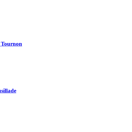
à Tournon
usillade