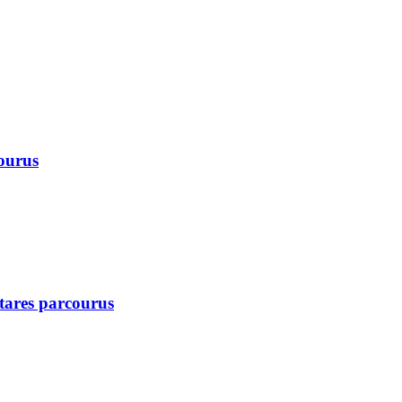
courus
ctares parcourus