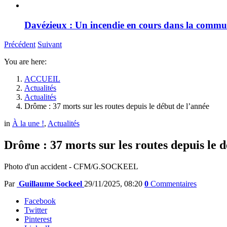
Davézieux : Un incendie en cours dans la comm
Précédent
Suivant
You are here:
ACCUEIL
Actualités
Actualités
Drôme : 37 morts sur les routes depuis le début de l’année
in
À la une !
,
Actualités
Drôme : 37 morts sur les routes depuis le 
Photo d'un accident - CFM/G.SOCKEEL
Par
Guillaume Sockeel
29/11/2025, 08:20
0
Commentaires
Facebook
Twitter
Pinterest