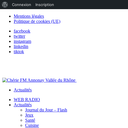
À
Connexion
Inscription
propos
Mentions légales
Politique de cookies (UE)
de
facebook
WordPress
twitter
instagram
linkedin
tiktok
Actualités
WEB RADIO
Actualités
Journal du Jour – Flash
Jeux
Santé
Cuisine