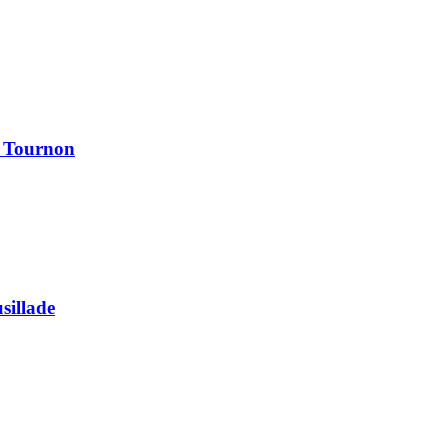
à Tournon
usillade