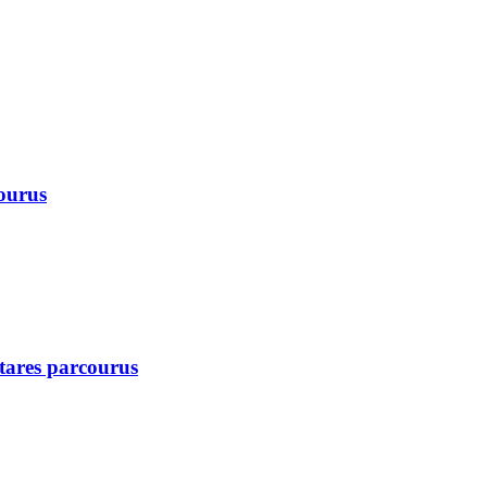
courus
ctares parcourus