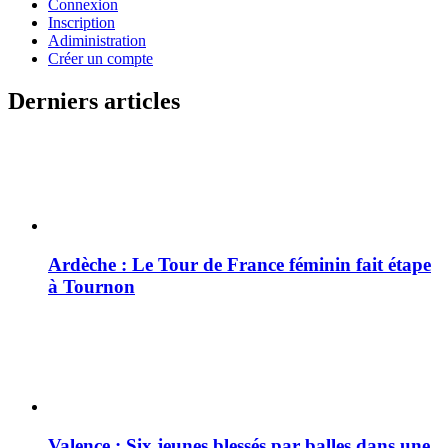
Connexion
Inscription
Adiministration
Créer un compte
Derniers articles
Ardèche : Le Tour de France féminin fait étape
à Tournon
Valence : Six jeunes blessés par balles dans une