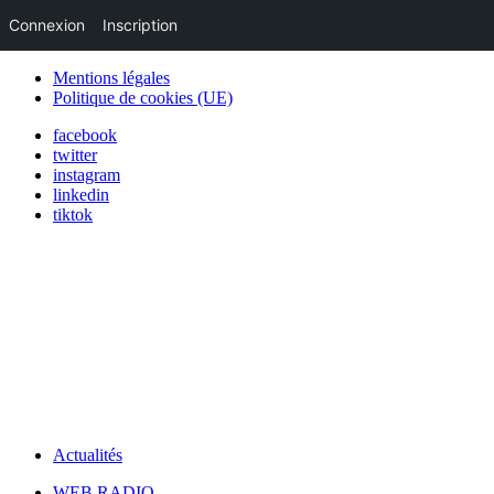
Connexion
Inscription
Mentions légales
Politique de cookies (UE)
facebook
twitter
instagram
linkedin
tiktok
Actualités
WEB RADIO