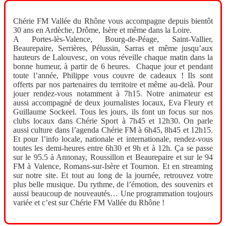
Chérie FM Vallée du Rhône vous accompagne depuis bientôt
30 ans en Ardèche, Drôme, Isère et même dans la Loire.
A Portes-lès-Valence, Bourg-de-Péage, Saint-Vallier,
Beaurepaire, Serrières, Pélussin, Sarras et même jusqu’aux
hauteurs de Lalouvesc, on vous réveille chaque matin dans la
bonne humeur, à partir de 6 heures. Chaque jour et pendant
toute l’année, Philippe vous couvre de cadeaux ! Ils sont
offerts par nos partenaires du territoire et même au-delà. Pour
jouer rendez-vous notamment à 7h15. Notre animateur est
aussi accompagné de deux journalistes locaux, Eva Fleury et
Guillaume Sockeel. Tous les jours, ils font un focus sur nos
clubs locaux dans Chérie Sport à 7h45 et 12h30. On parle
aussi culture dans l’agenda Chérie FM à 6h45, 8h45 et 12h15.
Et pour l’info locale, nationale et internationale, rendez-vous
toutes les demi-heures entre 6h30 et 9h et à 12h. Ça se passe
sur le 95.5 à Annonay, Roussillon et Beaurepaire et sur le 94
FM à Valence, Romans-sur-Isère et Tournon. Et en streaming
sur notre site. Et tout au long de la journée, retrouvez votre
plus belle musique. Du rythme, de l’émotion, des souvenirs et
aussi beaucoup de nouveautés… Une programmation toujours
variée et c’est sur Chérie FM Vallée du Rhône !