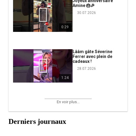
Joyeux anniversaire
Amine 🎂🎉
30.07.2026
0:29
Lââm gâte Séverine
Ferrer avec plein de
cadeaux !
28.07.2026
1:24
En voir plus...
Derniers journaux