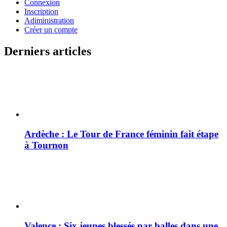
Connexion
Inscription
Adiministration
Créer un compte
Derniers articles
Ardèche : Le Tour de France féminin fait étape
à Tournon
Valence : Six jeunes blessés par balles dans une