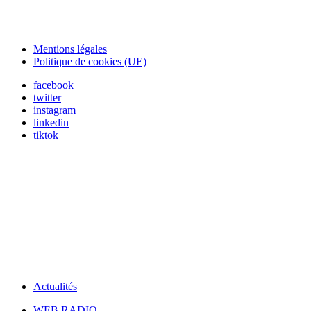
Mentions légales
Politique de cookies (UE)
facebook
twitter
instagram
linkedin
tiktok
Actualités
WEB RADIO