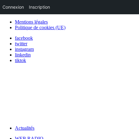
Connexion
Inscription
Mentions légales
Politique de cookies (UE)
facebook
twitter
instagram
linkedin
tiktok
Actualités
WEB RADIO