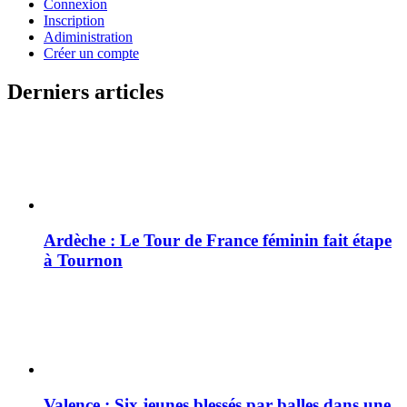
Connexion
Inscription
Adiministration
Créer un compte
Derniers articles
Ardèche : Le Tour de France féminin fait étape
à Tournon
Valence : Six jeunes blessés par balles dans une