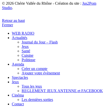
© 2026 Chérie Vallée du Rhône - Création du site :
Jus2Pom
Studio
.
Retour au haut
Fermer
WEB RADIO
Actualités
Journal du Jour – Flash
Jeux
Santé
Cuisine
Politique
Agenda
Créer un compte
Ajouter votre évènement
Spectacles
Jeux
Tous les jeux
REGLEMENT JEUX ANTENNE et FACEBOOK
Cinéma
Les dernières sorties
Contact