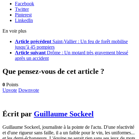
Facebook
Twitter
Pinterest
LinkedIn
En voir plus
Article précédent
Saint-Vallier : Un feu de forêt mobilise
jusqu’à 45 pompiers
Article suivant
Drôme : Un motard très gravement blessé
après un accident
Que pensez-vous de cet article ?
0
Points
Upvote
Downvote
Écrit par
Guillaume Sockeel
Guillaume Sockeel, journaliste à la pointe de l'actu. D'une réactivité
et d'une rigueur sans faille, il a un faible pour le vin, les uniformes...
et les demi-échangeurs. L'équipe ne serait rien sans ses jeux de mots