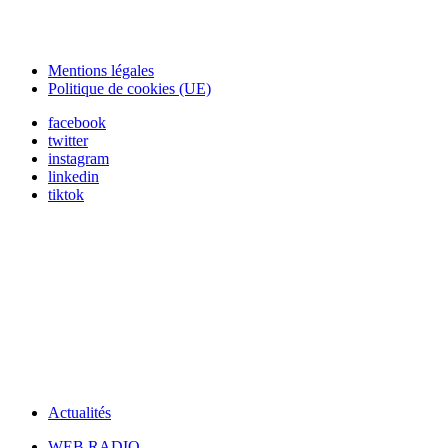
Mentions légales
Politique de cookies (UE)
facebook
twitter
instagram
linkedin
tiktok
Actualités
WEB RADIO