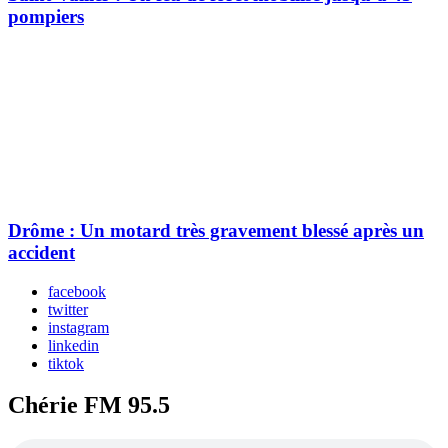
pompiers
Drôme : Un motard très gravement blessé après un
accident
facebook
twitter
instagram
linkedin
tiktok
Chérie FM 95.5