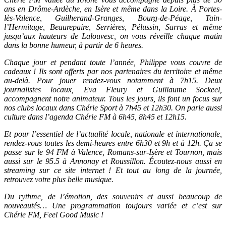
ans en Drôme-Ardèche, en Isère et même dans la Loire. À Portes-
lès-Valence, Guilherand-Granges, Bourg-de-Péage, Tain-
l’Hermitage, Beaurepaire, Serrières, Pélussin, Sarras et même
jusqu’aux hauteurs de Lalouvesc, on vous réveille chaque matin
dans la bonne humeur, à partir de 6 heures.
Chaque jour et pendant toute l’année, Philippe vous couvre de
cadeaux ! Ils sont offerts par nos partenaires du territoire et même
au-delà. Pour jouer rendez-vous notamment à 7h15. Deux
journalistes locaux, Eva Fleury et Guillaume Sockeel,
accompagnent notre animateur. Tous les jours, ils font un focus sur
nos clubs locaux dans Chérie Sport à 7h45 et 12h30. On parle aussi
culture dans l’agenda Chérie FM à 6h45, 8h45 et 12h15.
Et pour l’essentiel de l’actualité locale, nationale et internationale,
rendez-vous toutes les demi-heures entre 6h30 et 9h et à 12h. Ça se
passe sur le 94 FM à Valence, Romans-sur-Isère et Tournon, mais
aussi sur le 95.5 à Annonay et Roussillon. Écoutez-nous aussi en
streaming sur ce site internet ! Et tout au long de la journée,
retrouvez votre plus belle musique.
Du rythme, de l’émotion, des souvenirs et aussi beaucoup de
nouveautés… Une programmation toujours variée et c’est sur
Chérie FM, Feel Good Music !