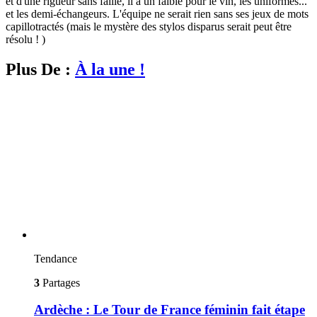
et d'une rigueur sans faille, il a un faible pour le vin, les uniformes...
et les demi-échangeurs. L'équipe ne serait rien sans ses jeux de mots
capillotractés (mais le mystère des stylos disparus serait peut être
résolu ! )
Plus De :
À la une !
Tendance
3
Partages
Ardèche : Le Tour de France féminin fait étape