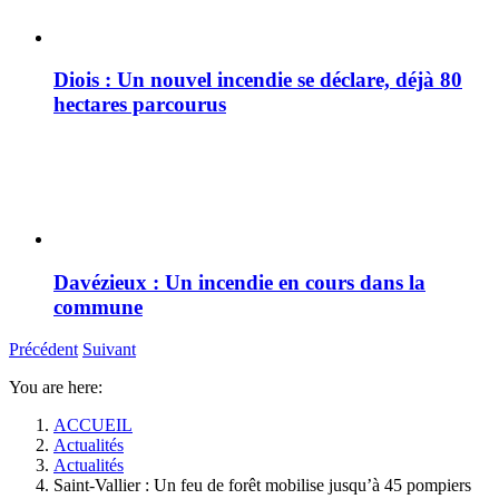
Diois : Un nouvel incendie se déclare, déjà 80
hectares parcourus
Davézieux : Un incendie en cours dans la
commune
Précédent
Suivant
You are here:
ACCUEIL
Actualités
Actualités
Saint-Vallier : Un feu de forêt mobilise jusqu’à 45 pompiers