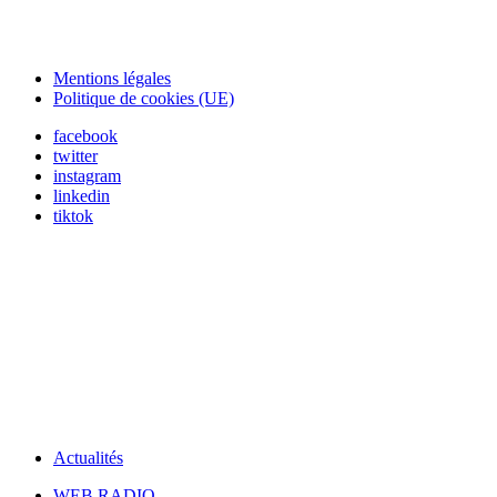
Mentions légales
Politique de cookies (UE)
facebook
twitter
instagram
linkedin
tiktok
Actualités
WEB RADIO