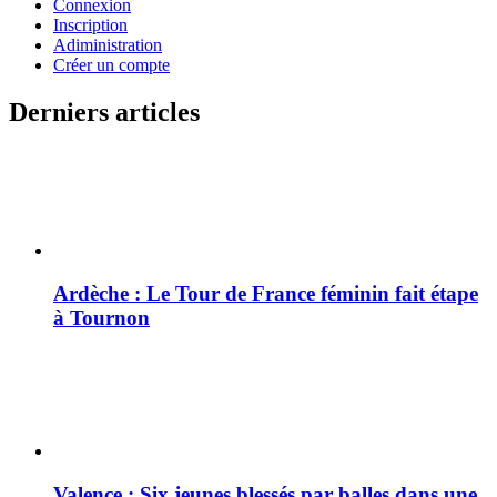
Connexion
Inscription
Adiministration
Créer un compte
Derniers articles
Ardèche : Le Tour de France féminin fait étape
à Tournon
Valence : Six jeunes blessés par balles dans une