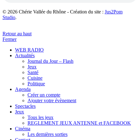
© 2026 Chérie Vallée du Rhône - Création du site :
Jus2Pom
Studio
.
Retour au haut
Fermer
WEB RADIO
Actualités
Journal du Jour – Flash
Jeux
Santé
Cuisine
Politique
Agenda
Créer un compte
Ajouter votre évènement
Spectacles
Jeux
Tous les jeux
REGLEMENT JEUX ANTENNE et FACEBOOK
Cinéma
Les dernières sorties
Contact