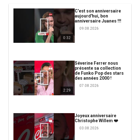
C'est son anniversaire
aujourd'hui, bon
anniversaire Juanes !!!
09.08.2026
0:32
Séverine Ferrer nous
présente sa collection
de Funko Pop des stars
des années 2000 !
07.08.2026
2:29
Joyeux anniversaire
Christophe Willem ❤️
03.08.2026