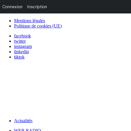
Connexion
Inscription
Mentions légales
Politique de cookies (UE)
facebook
twitter
instagram
linkedin
tiktok
Actualités
WEB RADIO