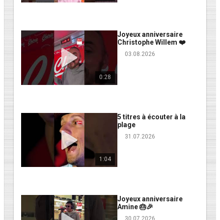
Joyeux anniversaire
Christophe Willem ❤️
03.08.2026
0:28
5 titres à écouter à la
plage
31.07.2026
1:04
Joyeux anniversaire
Amine 🎂🎉
30.07.2026